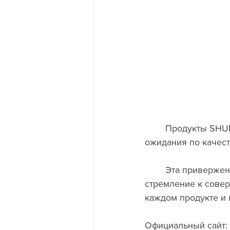
	Продукты SHURE разработаны так, чтобы соответствовать и превосходить 
ожидания по качест
	Эта приверженность высочайшим стандартам качества и методическое 
стремление к сове
каждом продукте и
Официальный сайт: