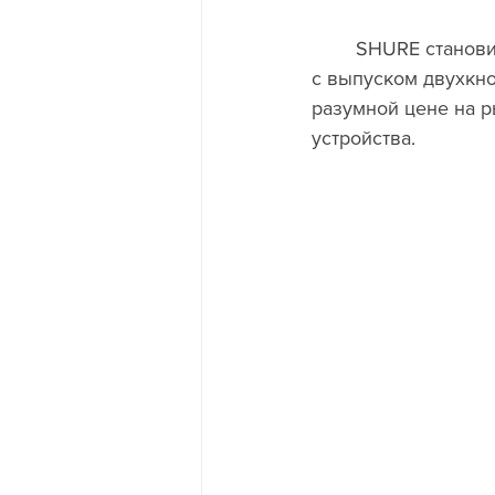
	SHURE становится одним из немногих американских производителей микрофонов 
с выпуском двухкно
разумной цене на р
устройства. 