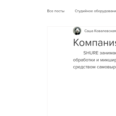
Все посты
Студийное оборудован
Саша Ковалевская
Струнные и духовые
Проект
Компани
	SHURE занимается производством микрофонов и аудиоэлектроники для усиления, 
обработки и микшир
средством самовыр