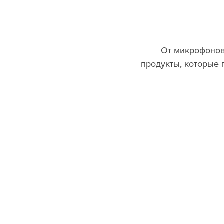
	От микрофонов до наушников и беспроводных устройств - компания создает 
продукты, которые 