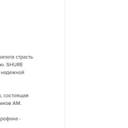
ею. SHURE 
 надежной 
иков AM. 
рофона - 