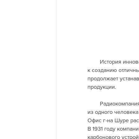
	История инноваций компании SHURE, начавшаяся в 1925 году, превратила страсть 
к созданию отличн
продолжает устанав
продукции.
	Радиокомпания SHURE основана 25 апреля С. Н. Шуре как компания, состоящая 
из одного человек
Офис г-на Шуре расп
В 1931 году компан
карбонового устрой