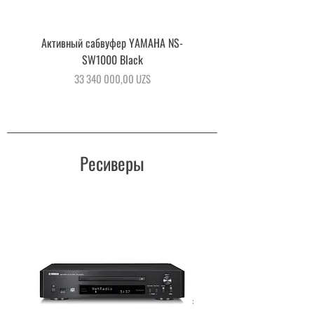
Активный сабвуфер YAMAHA NS-
Активный сабвуфер YAMA
SW1000 Black
Цена
33 340 000,00 UZS
Ресиверы