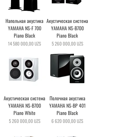
Напольная акустика
Акустическая система
YAMAHA NS-F 700
YAMAHA NS-B700
Piano Black
Piano Black
Цена
Цена
14 580 000,00 UZS
5 260 000,00 UZS
Акустическая система
Полочная акустика
YAMAHA NS-B700
YAMAHA NS-BP 401
Piano White
Piano Black
Цена
Цена
5 260 000,00 UZS
6 620 000,00 UZS