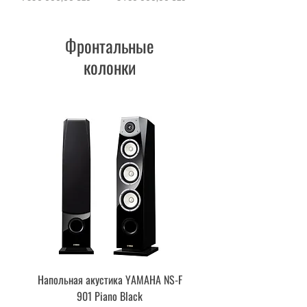
Фронтальные
колонки
Напольная акустика YAMAHA NS-F
Акустическая система YA
901 Piano Black