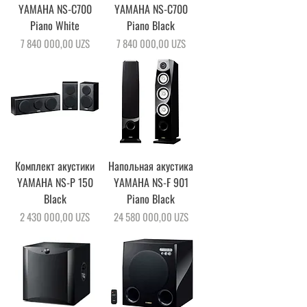
YAMAHA NS-C700
YAMAHA NS-C700
Piano White
Piano Black
Цена
Цена
7 840 000,00 UZS
7 840 000,00 UZS
Комплект акустики
Напольная акустика
YAMAHA NS-P 150
YAMAHA NS-F 901
Black
Piano Black
Цена
Цена
2 430 000,00 UZS
24 580 000,00 UZS