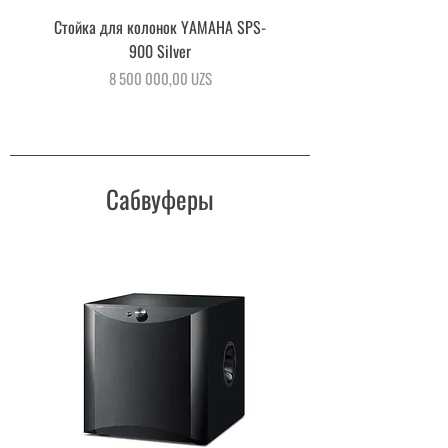
Стойка для колонок YAMAHA SPS-
Напольная стойка для акус
900 Silver
системы YAMAHA SPS-90
Цена
8 500 000,00 UZS
Сабвуферы