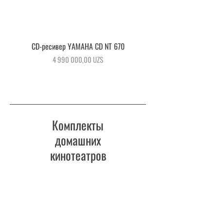
CD-ресивер YAMAHA CD NT 670
AV ресивер Yamaha RX
Цена
4 990 000,00 UZS
Комплекты
домашних
кинотеатров