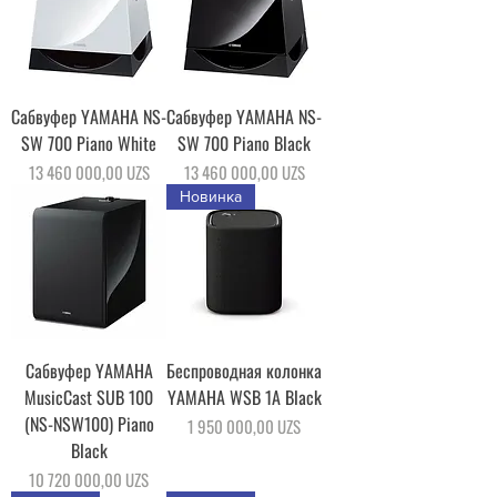
Сабвуфер YAMAHA NS-
Сабвуфер YAMAHA NS-
SW 700 Piano White
SW 700 Piano Black
Цена
Цена
13 460 000,00 UZS
13 460 000,00 UZS
Новинка
Сабвуфер YAMAHA
Беспроводная колонка
MusicCast SUB 100
YAMAHA WSB 1A Black
(NS-NSW100) Piano
Цена
1 950 000,00 UZS
Black
Цена
10 720 000,00 UZS