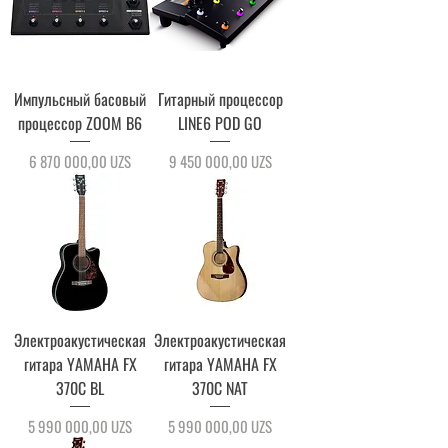
Импульсный басовый
Гитарный процессор
процессор ZOOM B6
LINE6 POD GO
Цена
Цена
6 870 000,00 UZS
9 450 000,00 UZS
Электроакустическая
Электроакустическая
гитара YAMAHA FX
гитара YAMAHA FX
370C BL
370C NAT
Цена
Цена
5 990 000,00 UZS
5 990 000,00 UZS