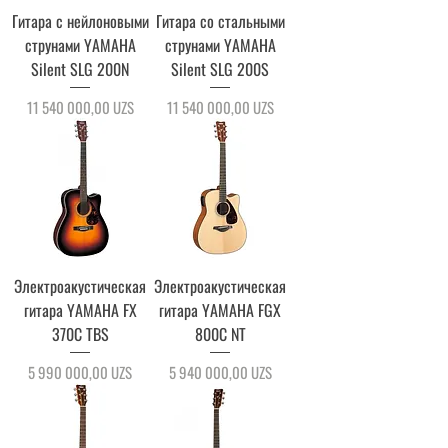
Гитара с нейлоновыми
Гитара со стальными
струнами YAMAHA
струнами YAMAHA
Silent SLG 200N
Silent SLG 200S
Цена
Цена
11 540 000,00 UZS
11 540 000,00 UZS
Электроакустическая
Электроакустическая
гитара YAMAHA FX
гитара YAMAHA FGX
370C TBS
800C NT
Цена
Цена
5 990 000,00 UZS
5 940 000,00 UZS