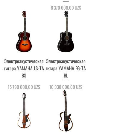
Цена
8 370 000,00 UZS
Электроакустическая
Электроакустическая
гитара YAMAHA LS-TA
гитара YAMAHA FG-TA
BS
BL
Цена
Цена
15 790 000,00 UZS
10 930 000,00 UZS