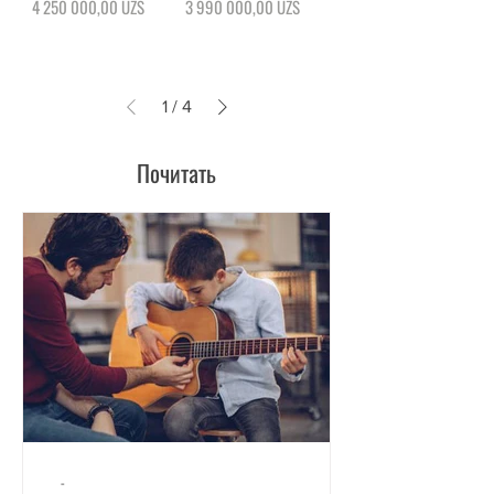
Цена
Цена
4 250 000,00 UZS
3 990 000,00 UZS
1
/
4
Почитать
-