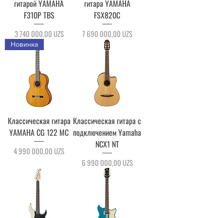
гитарой YAMAHA
гитара YAMAHA
F310P TBS
FSX820C
Цена
Цена
3 740 000,00 UZS
7 690 000,00 UZS
Новинка
Классическая гитара
Классическая гитара с
YAMAHA CG 122 MC
подключением Yamaha
NCX1 NT
Цена
4 990 000,00 UZS
Цена
6 990 000,00 UZS