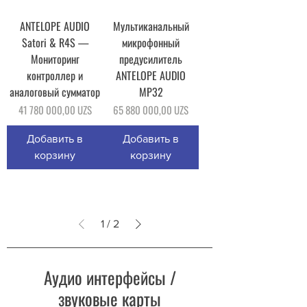
ANTELOPE AUDIO
Мультиканальный
Satori & R4S —
микрофонный
Мониторинг
предусилитель
контроллер и
ANTELOPE AUDIO
аналоговый сумматор
MP32
Цена
Цена
41 780 000,00 UZS
65 880 000,00 UZS
Добавить в
Добавить в
корзину
корзину
1
/
2
Аудио интерфейсы /
звуковые карты