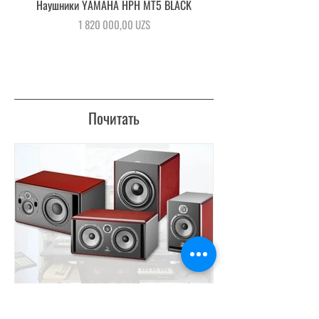
Наушники YAMAHA HPH MT5 BLACK
Наушники YAMAHA EPE 50
Цена
1 820 000,00 UZS
Почитать
-