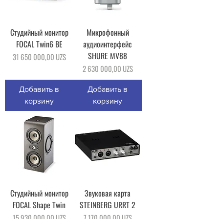
Студийный монитор
Микрофонный
FOCAL Twin6 BE
аудиоинтерфейс
SHURE MV88
Цена
31 650 000,00 UZS
Цена
2 630 000,00 UZS
Добавить в
Добавить в
корзину
корзину
Студийный монитор
Звуковая карта
FOCAL Shape Twin
STEINBERG URRT 2
Цена
Цена
15 930 000,00 UZS
7 170 000,00 UZS