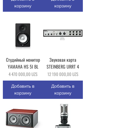
корзину
корзину
Студийный монитор
Звуковая карта
YAMAHA HS 5I BL
STEINBERG URRT 4
Цена
Цена
4 470 000,00 UZS
12 190 000,00 UZS
Добавить в
Добавить в
корзину
корзину