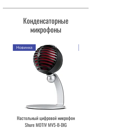
Конденсаторные
микрофоны
Новинка
Новинка
Настольный цифровой микрофон
Цифровой конденсато
Shure MOTIV MV5-B-DIG
микрофон SHURE MV51