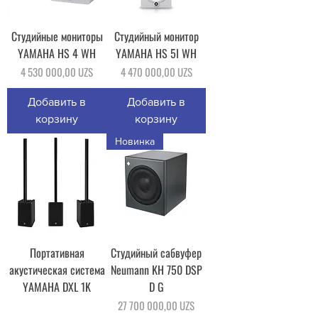
Cтудийные мониторы
Студийный монитор
YAMAHA HS 4 WH
YAMAHA HS 5I WH
Цена
Цена
4 530 000,00 UZS
4 470 000,00 UZS
Добавить в
Добавить в
корзину
корзину
Новинка
Портативная
Студийный сабвуфер
акустическая система
Neumann KH 750 DSP
YAMAHA DXL 1K
D G
Цена
27 700 000,00 UZS