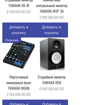
YAMAHA HS 8I
контрольный монитор
YAMAHA MSP 3A
Цена
8 100 000,00 UZS
Цена
3 990 000,00 UZS
Добавить в
Добавить в
корзину
корзину
Новинка
Портативный
Студийный монитор
микшерный пульт
YAMAHA HS8
YAMAHA MG06
Цена
6 990 000,00 UZS
Цена
2 760 000,00 UZS
Добавить в
Добавить в