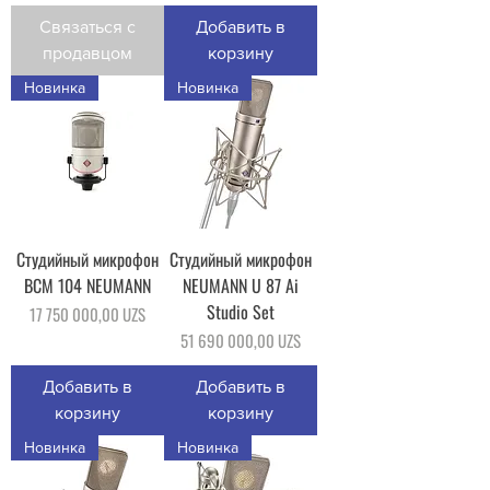
Связаться с
Добавить в
продавцом
корзину
Новинка
Новинка
Студийный микрофон
Студийный микрофон
BCM 104 NEUMANN
NEUMANN U 87 Ai
Studio Set
Цена
17 750 000,00 UZS
Цена
51 690 000,00 UZS
Добавить в
Добавить в
корзину
корзину
Новинка
Новинка