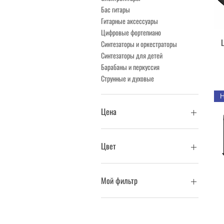
Бас гитары
Гитарные аксессуары
Цифровые фортепиано
Синтезаторы и оркестраторы
Синтезаторы для детей
Барабаны и перкуссия
Струнные и духовые
Цена
0 UZS
161 740 000 UZS
Цвет
Мой фильтр
Электрогитары
Синтезаторы для детей
Цифровые фортепиано