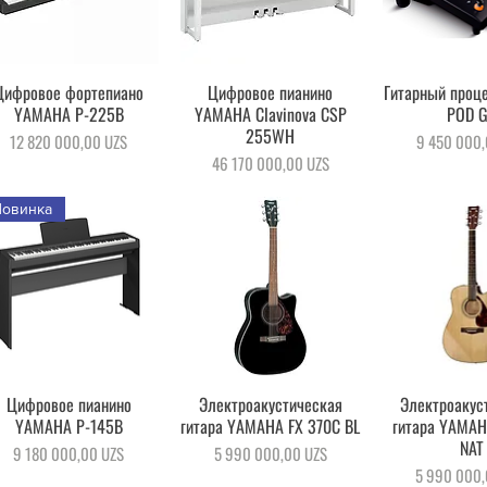
Цифровое фортепиано
Быстрый просмотр
Цифровое пианино
Быстрый просмотр
Гитарный проце
Быстрый пр
YAMAHA P-225B
YAMAHA Clavinova CSP
POD 
255WH
Цена
Цена
12 820 000,00 UZS
9 450 000,
Цена
46 170 000,00 UZS
Новинка
Цифровое пианино
Быстрый просмотр
Электроакустическая
Быстрый просмотр
Электроакус
Быстрый пр
YAMAHA P-145B
гитара YAMAHA FX 370C BL
гитара YAMAH
NAT
Цена
Цена
9 180 000,00 UZS
5 990 000,00 UZS
Цена
5 990 000,