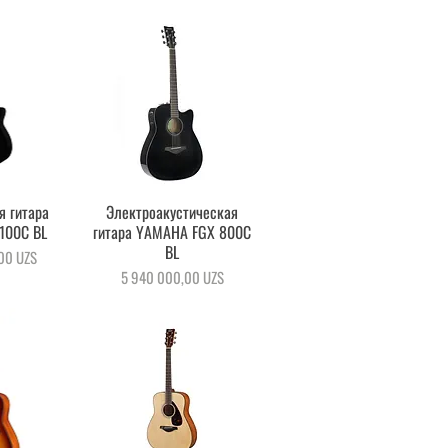
я гитара
осмотр
Электроакустическая
Быстрый просмотр
100C BL
гитара YAMAHA FGX 800C
BL
00 UZS
Цена
5 940 000,00 UZS