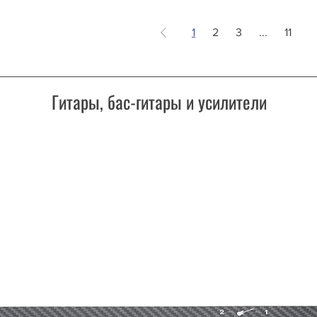
1
2
3
...
11
Гитары, бас-гитары и усилители