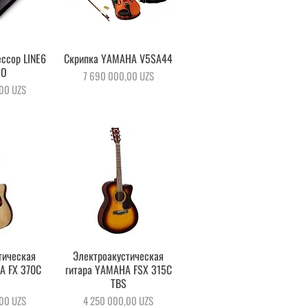
ссор LINE6
осмотр
Скрипка YAMAHA V5SA44
Быстрый просмотр
GO
Цена
7 690 000,00 UZS
00 UZS
тическая
осмотр
Электроакустическая
Быстрый просмотр
A FX 370C
гитара YAMAHA FSX 315C
TBS
Цена
00 UZS
4 250 000,00 UZS