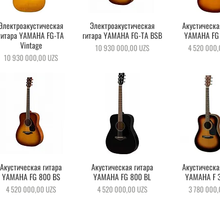
Электроакустическая
Быстрый просмотр
Электроакустическая
Быстрый просмотр
Акустическа
Быстрый пр
гитара YAMAHA FG-TA
гитара YAMAHA FG-TA BSB
YAMAHA FG
Vintage
Цена
Цена
10 930 000,00 UZS
4 520 000,
Цена
10 930 000,00 UZS
Акустическая гитара
Быстрый просмотр
Акустическая гитара
Быстрый просмотр
Акустическа
Быстрый пр
YAMAHA FG 800 BS
YAMAHA FG 800 BL
YAMAHA F 
Цена
Цена
Цена
4 520 000,00 UZS
4 520 000,00 UZS
3 780 000,