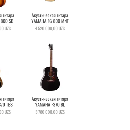
я гитара
осмотр
Акустическая гитара
Быстрый просмотр
 800 SB
YAMAHA FG 800 MNT
Цена
00 UZS
4 520 000,00 UZS
я гитара
осмотр
Акустическая гитара
Быстрый просмотр
370 TBS
YAMAHA F370 BL
Цена
00 UZS
3 780 000,00 UZS