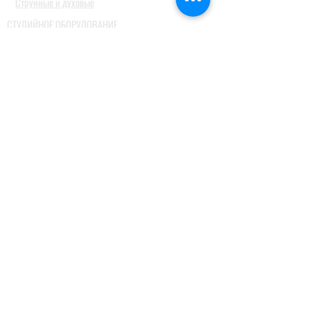
Струнные и духовые
СТУДИЙНОЕ ОБОРУДОВАНИЕ
Аудио интерфейсы / звуковые карты
Студийные мониторы
Конденсаторные студийные микрофоны
Профессиональные наушники
КОНФЕРЕН-СИСТЕМЫ
Системы синхронного перевода
Туристические гид системы
ДОМАШНИЕ АУДИОСИСТЕМЫ
Домашние кинотеатры
Комплекты домашних кинотеатров
Фронтальные колонки
Центральные и тыловые колонки
Сабвуферы
Blue-Ray проигрыватели
Ресиверы
MusicCast
Саундбары и звуковые проекторы