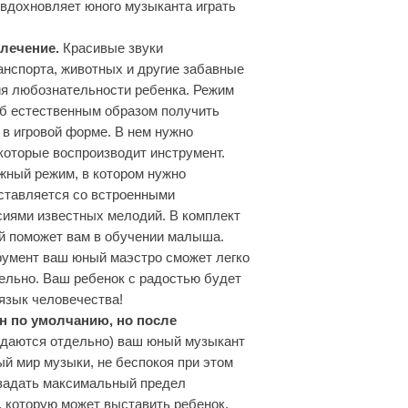
 вдохновляет юного музыканта играть
влечение.
Красивые звуки
ранспорта, животных и другие забавные
я любознательности ребенка. Режим
об естественным образом получить
в игровой форме. В нем нужно
которые воспроизводит инструмент.
жный режим, в котором нужно
оставляется со встроенными
сиями известных мелодий. В комплект
ый поможет вам в обучении малыша.
румент ваш юный маэстро сможет легко
ельно. Ваш ребенок с радостью будет
язык человечества!
н по умолчанию, но после
даются отдельно) ваш юный музыкант
й мир музыки, не беспокоя при этом
задать максимальный предел
ь, которую может выставить ребенок.