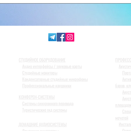
СТУДИЙНОЕ ОБОРУДОВАНИЕ
ПРОФЕСС
Аудио интерфейсы / звуковые карты
Акусти
Студийные мониторы
Порт
Конденсаторные студийные микрофоны
Акти
Профессиональные наушники
баров, кл
Акус
КОНФЕРЕН-СИСТЕМЫ
Акус
Системы синхронного перевода
площадо
Туристические гид системы
Спец
мечетей
Инстал
ДОМАШНИЕ АУДИОСИСТЕМЫ
Озву
Домашние кинотеатры