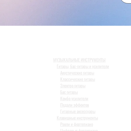
МУЗЫКАЛЬНЫЕ ИНСТРУМЕНТЫ
Гитары, бас-гитары и усилители
Акустические гитары
Классические гитары
Электро гитары
Бас гитары
Комбо усилители
Педали эффектов
Гитарные аксессуары
Клавишные инструменты
Рояли и фортепиано
Цифровые фортепиано