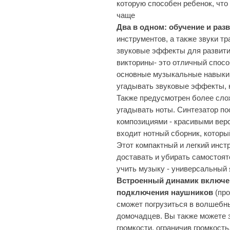
которую способен ребенок, что
чаще
Два в одном: обучение и раз
инструментов, а также звуки т
звуковые эффекты для развити
викторины- это отличный спос
основные музыкальные навыки 
угадывать звуковые эффекты, 
Также предусмотрен более сло
угадывать ноты. Синтезатор п
композициями - красивыми вер
входит нотный сборник, котор
Этот компактный и легкий инст
доставать и убирать самостоят
учить музыку - универсальный 
Встроенный динамик
включе
подключения наушников
(про
сможет погрузиться в волшебны
домочадцев. Вы также можете 
громкости, ограничив громкост