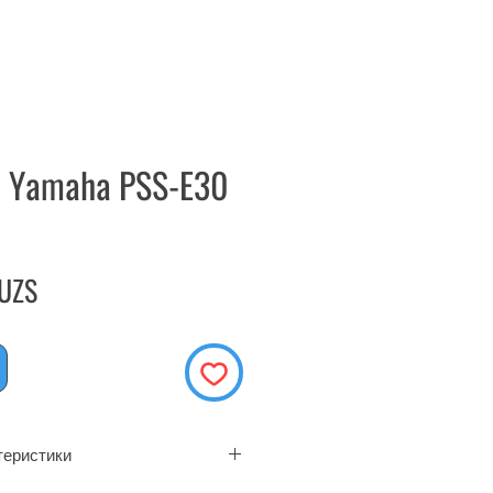
р Yamaha PSS-E30
Цена
 UZS
теристики