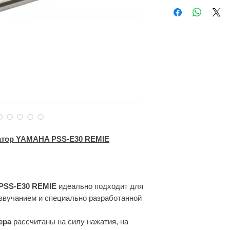
47 тембров (инст
74 звуковых эфф
28 стилей автоак
Smart Chord
30 предустановл
Бесплатный цифр
Встроенный дина
Питание от батар
затор YAMAHA PSS-E30 REMIE
PSS-E30 REMIE
идеально подходит для
 звучанием и специально разработанной
ера
рассчитаны на силу нажатия, на