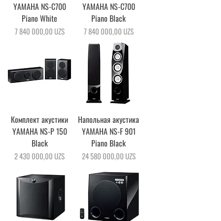
YAMAHA NS-C700
YAMAHA NS-C700
Piano White
Piano Black
Цена
Цена
7 840 000,00 UZS
7 840 000,00 UZS
Комплект акустики
Напольная акустика
YAMAHA NS-P 150
YAMAHA NS-F 901
Black
Piano Black
Цена
Цена
2 430 000,00 UZS
24 580 000,00 UZS