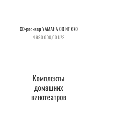
CD-ресивер YAMAHA CD NT 670
AV ресивер Yamaha RX
Цена
4 990 000,00 UZS
Комплекты
домашних
кинотеатров