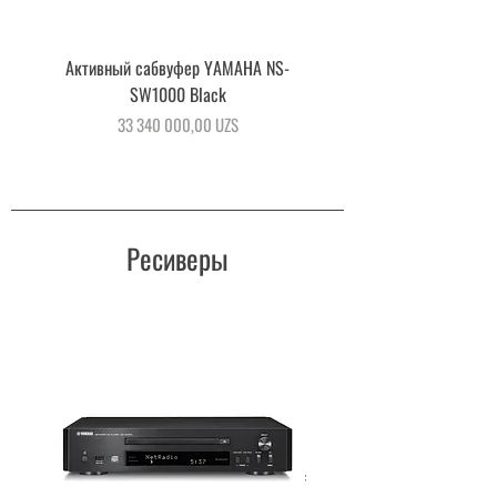
Активный сабвуфер YAMAHA NS-
Активный сабвуфер YAMA
SW1000 Black
Цена
33 340 000,00 UZS
Ресиверы