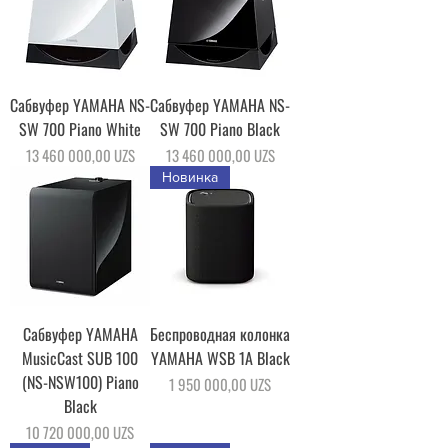
Сабвуфер YAMAHA NS-
Сабвуфер YAMAHA NS-
SW 700 Piano White
SW 700 Piano Black
Цена
Цена
13 460 000,00 UZS
13 460 000,00 UZS
Новинка
Сабвуфер YAMAHA
Беспроводная колонка
MusicCast SUB 100
YAMAHA WSB 1A Black
(NS-NSW100) Piano
Цена
1 950 000,00 UZS
Black
Цена
10 720 000,00 UZS