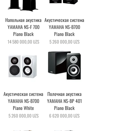
Напольная акустика
Акустическая система
YAMAHA NS-F 700
YAMAHA NS-B700
Piano Black
Piano Black
Цена
Цена
14 580 000,00 UZS
5 260 000,00 UZS
Акустическая система
Полочная акустика
YAMAHA NS-B700
YAMAHA NS-BP 401
Piano White
Piano Black
Цена
Цена
5 260 000,00 UZS
6 620 000,00 UZS