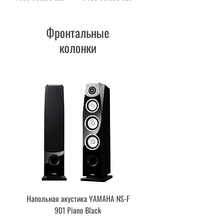
Фронтальные
колонки
Напольная акустика YAMAHA NS-F
Акустическая система YA
901 Piano Black