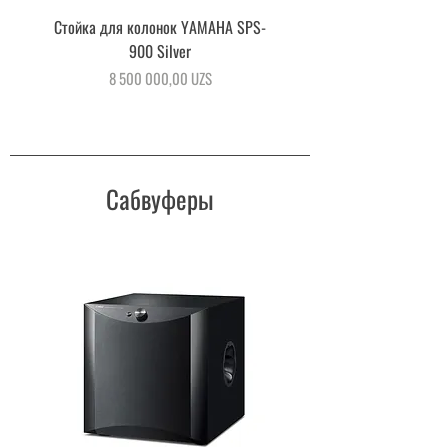
Стойка для колонок YAMAHA SPS-
Напольная стойка для акус
900 Silver
системы YAMAHA SPS-90
Цена
8 500 000,00 UZS
Сабвуферы