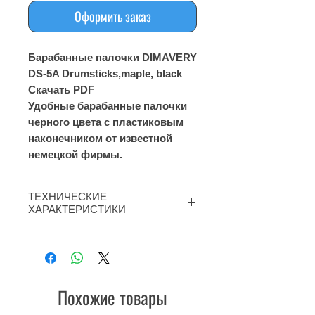
Оформить заказ
Барабанные палочки DIMAVERY
DS-5A Drumsticks,maple, black
Скачать PDF
Удобные барабанные палочки
черного цвета с пластиковым
наконечником от известной
немецкой фирмы.
ТЕХНИЧЕСКИЕ
ХАРАКТЕРИСТИКИ
Голова палочки: Нейлон
Материал палочки: Клен
Цвет: Чёрный
Длина 40,7см, диаметр 1,5см
Похожие товары
Толщина палочки: 5А