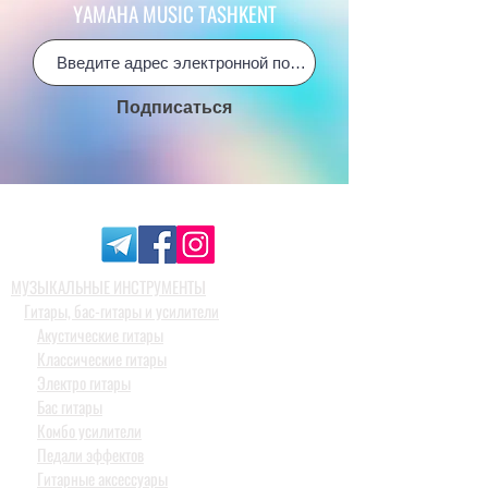
YAMAHA MUSIC TASHKENT
Подписаться
МУЗЫКАЛЬНЫЕ ИНСТРУМЕНТЫ
Гитары, бас-гитары и усилители
Акустические гитары
Классические гитары
Электро гитары
Бас гитары
Комбо усилители
Педали эффектов
Гитарные аксессуары