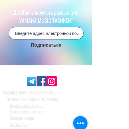
Да! Я хочу получать рассылку от
YAMAHA MUSIC TASHKENT
Подписаться
МУЗЫКАЛЬНЫЕ ИНСТРУМЕНТЫ
Гитары, бас-гитары и усилители
Акустические гитары
Классические гитары
Электро гитары
Бас гитары