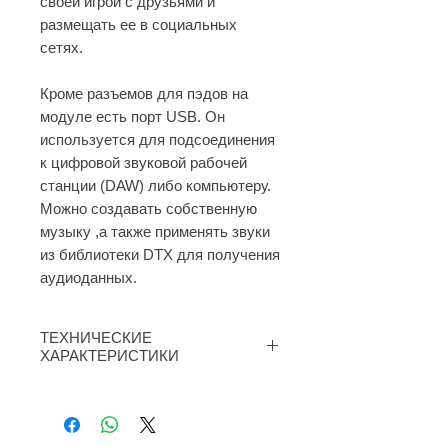
своей игрой с друзьями и
размещать ее в социальных
сетях.
Кроме разъемов для пэдов на
модуле есть порт USB. Он
используется для подсоединения
к цифровой звуковой рабочей
станции (DAW) либо компьютеру.
Можно создавать собственную
музыку ,а также применять звуки
из библиотеки DTX для получения
аудиоданных.
ТЕХНИЧЕСКИЕ
ХАРАКТЕРИСТИКИ
Компактная электронная ударная
установка, Разъемы:SNARE –
малый барабан, CRASH – тарелка