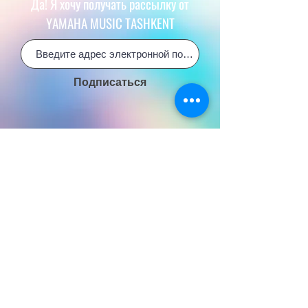
Да! Я хочу получать рассылку от
YAMAHA MUSIC TASHKENT
Подписаться
МУЗЫКАЛЬНЫЕ ИНСТРУМЕНТЫ
Гитары, бас-гитары и усилители
Акустические гитары
Классические гитары
Электро гитары
Бас гитары
Комбо усилители
Педали эффектов