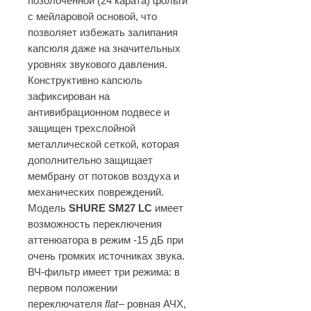
позолоченной (24 карата) фольги
с мейларовой основой, что
позволяет избежать залипания
капсюля даже на значительных
уровнях звукового давления.
Конструктивно капсюль
зафиксирован на
антивибрационном подвесе и
защищен трехслойной
металлической сеткой, которая
дополнительно защищает
мембрану от потоков воздуха и
механических повреждений.
Модель
SHURE SM27 LC
имеет
возможность переключения
аттенюатора в режим -15 дБ при
очень громких источниках звука.
ВЧ-фильтр имеет три режима: в
первом положении
переключателя
flat
– ровная АЧХ,