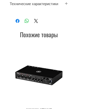
Технические характеристики
Тип: конденсаторный
Частотный диапазон: 20 Гц - 20
кГц
Диаграмма направленности:
Похожие товары
кардиоида
Диафрагма: 27 мм
Выходной импеданс: 150 Ом
Чувствительность (1 кГц, 1 кОм):
-37 дБВ/Па
Максимальное звуковое давление
(THD 1%): 133 дБ, (на частоте:
1000 Гц)
Отношение сигнал/шум: 84.5 дБ
Динамический диапазон: 123 дБ
на частоте 1000 Гц
Собственный шум: 9.5 дБ
Переключатель уровня: 0/-15 дБ
ВЧ фильтр: два режима: 115 Гц (6