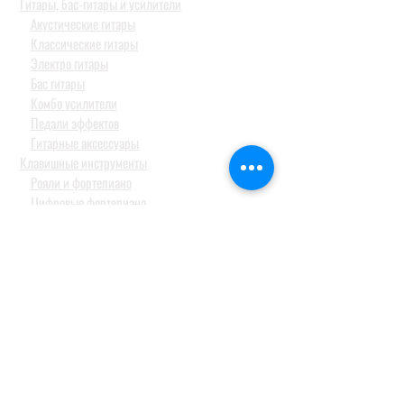
Гитары, бас-гитары и усилители
Акустические гитары
Классические гитары
Электро гитары
Бас гитары
Комбо усилители
Педали эффектов
Гитарные аксессуары
Клавишные инструменты
Рояли и фортепиано
Цифровые фортепиано
Синтезаторы и оркестраторы
Миди клавиатуры и контроллеры
Синтезаторы для детей
Барабаны и перкуссия
Акустические барабанные установки
Электронные барабанные установки и модули
Перкуссия
Тарелки
Педали и стойки
Струнные и духовые