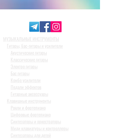
МУЗЫКАЛЬНЫЕ ИНСТРУМЕНТЫ
Гитары, бас-гитары и усилители
Акустические гитары
Классические гитары
Электро гитары
Бас гитары
Комбо усилители
Педали эффектов
Гитарные аксессуары
Клавишные инструменты
Рояли и фортепиано
Цифровые фортепиано
Синтезаторы и оркестраторы
Миди клавиатуры и контроллеры
Синтезаторы для детей