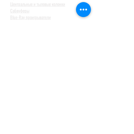
Центральные и тыловые колонки
Сабвуферы
Blue-Ray проигрыватели
Ресиверы
MusicCast
Саундбары и звуковые проекторы
Настольные аудиосистемы
Наушники
ПРОФЕССИОНАЛЬНОЕ АУДИО
Акустические системы
Портативные акустические системы
Активные акустические системы и сабвуферы
для баров, клубов и ресторанов
Акустические системы для банкетных залов
Акустические системы для больших концертных
площадок
Специальное оборудование для озвучивания
мечетей
Инсталяционные акустические системы
Озвучивание коммерческих помещений