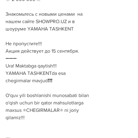
Знакомьтесь с новыми ценами  на 
нашем сайте SHOWPRO.UZ и в 
шоуруме YAMAHA TASHKENT
Не пропустите!!!
Акция действует до 15 сентября.
➖➖➖
Ura! Maktabga qaytish!!!
YAMAHA TASHKENTda esa 
chegirmalar mavjud❗️❗️❗️
O'quv yili boshlanishi munosabati bilan 
o'qish uchun bir qator mahsulotlarga 
maxsus ⭐️CHEGIRMALAR⭐️ ni joriy 
qilamiz!!!