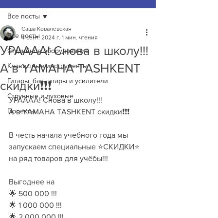
Все посты
Саша Ковалевская
Все посты
4 сент. 2024 г.
1 мин. чтения
УРАААА! Снова в школу!!!
Студийное оборудование
А в YAMAHA TASHKENT
Клавишные инструменты
Гитары, бас-гитары и усилители
скидки❗️❗️❗️
Струнные и духовые
УРАААА! Снова в школу!!!
Проекты
А в YAMAHA TASHKENT скидки❗️❗️❗️
В честь начала учебного года мы 
запускаем специальные ⭐️СКИДКИ⭐️ 
на ряд товаров для учёбы!!!
Выгоднее на
🌟 500 000 !!!
🌟 1 000 000 !!!
🌟 2 000 000 !!!