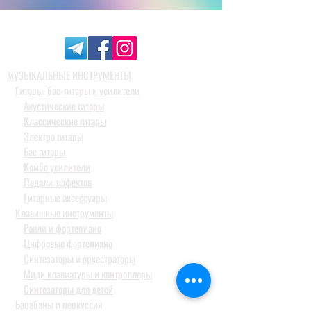
МУЗЫКАЛЬНЫЕ ИНСТРУМЕНТЫ
Гитары, бас-гитары и усилители
Акустические гитары
Классические гитары
Электро гитары
Бас гитары
Комбо усилители
Педали эффектов
Гитарные аксессуары
Клавишные инструменты
Рояли и фортепиано
Цифровые фортепиано
Синтезаторы и оркестраторы
Миди клавиатуры и контроллеры
Синтезаторы для детей
Барабаны и перкуссия