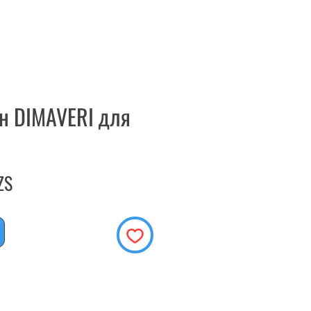
ун DIMAVERI для
Цена
ZS