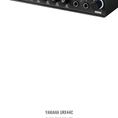
Быстрый просмотр
YAMAHA URX44C