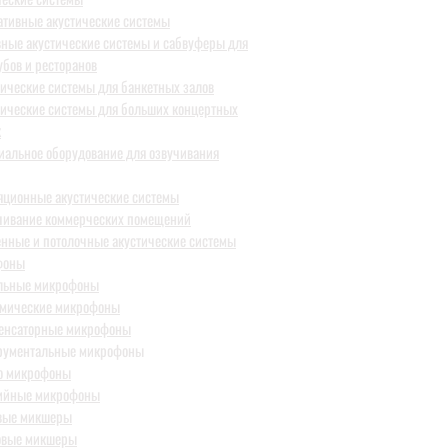
ативные акустические системы
вные акустические системы и сабвуферы для
убов и ресторанов
тические системы для банкетных залов
тические системы для больших концертных
к
иальное оборудование для озвучивания
яционные акустические системы
чивание коммерческих помещений
енные и потолочные акустические системы
фоны
льные микрофоны
мические микрофоны
енсаторные микрофоны
ентальные микрофоны
о микрофоны
ийные микрофоны
вые микшеры
овые микшеры