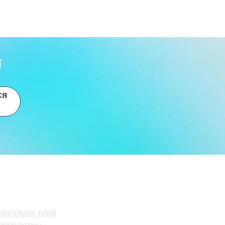
T
ся
ИОНАЛЬНОЕ АУДИО
ческие системы