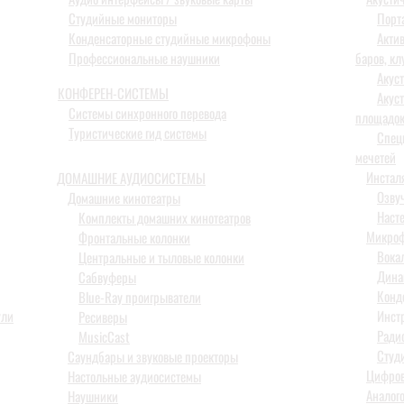
Студийные мониторы
Порт
Конденсаторные студийные микрофоны
Акти
Профессиональные наушники
баров, кл
Акус
КОНФЕРЕН-СИСТЕМЫ
Акус
Системы синхронного перевода
площадо
Туристические гид системы
Спец
мечетей
Инстал
ДОМАШНИЕ АУДИОСИСТЕМЫ
Озву
Домашние кинотеатры
Наст
Комплекты домашних кинотеатров
Микро
Фронтальные колонки
Вока
Центральные и тыловые колонки
Дина
Сабвуферы
Конд
Blue-Ray проигрыватели
ули
Инструм
Ресиверы
Ради
MusicCast
Студ
Саундбары и звуковые проекторы
Цифро
Настольные аудиосистемы
Аналог
Наушники