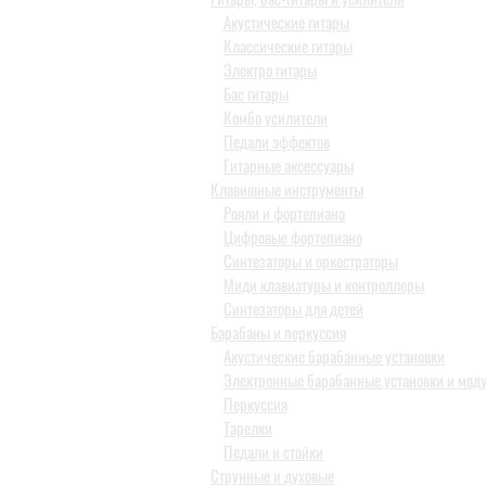
Акустические гитары
Классические гитары
Электро гитары
Бас гитары
Комбо усилители
Педали эффектов
Гитарные аксессуары
Клавишные инструменты
Рояли и фортепиано
Цифровые фортепиано
Синтезаторы и оркестраторы
Миди клавиатуры и контроллеры
Синтезаторы для детей
Барабаны и перкуссия
Акустические барабанные установки
Электронные барабанные установки и мод
Перкуссия
Тарелки
Педали и стойки
Струнные и духовые