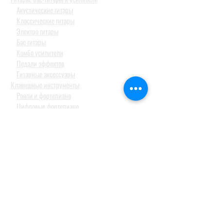
Акустические гитары
Классические гитары
Электро гитары
Бас гитары
Комбо усилители
Педали эффектов
Гитарные аксессуары
Клавишные инструменты
Рояли и фортепиано
Цифровые фортепиано
Синтезаторы и оркестраторы
Миди клавиатуры и контроллеры
Синтезаторы для детей
Барабаны и перкуссия
Акустические барабанные установки
Электронные барабанные установки и модули
Перкуссия
Тарелки
Педали и стойки
Струнные и духовые