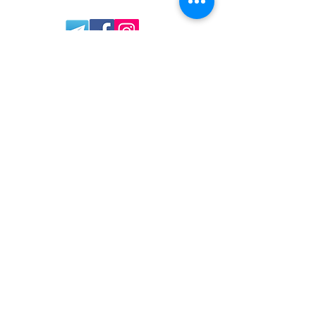
МУЗЫКАЛЬНЫЕ ИНСТРУМЕНТЫ
Гитары, бас-гитары и усилители
Акустические гитары
Классические гитары
Электро гитары
Бас гитары
Комбо усилители
Педали эффектов
Гитарные аксессуары
Клавишные инструменты
Рояли и фортепиано
Цифровые фортепиано
Синтезаторы и оркестраторы
Миди клавиатуры и контроллеры
Синтезаторы для детей
Барабаны и перкуссия
Акустические барабанные установки