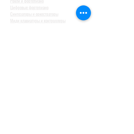
Рояли и фортепиано
Цифровые фортепиано
Синтезаторы и оркестраторы
Миди клавиатуры и контроллеры
Синтезаторы для детей
Барабаны и перкуссия
Акустические барабанные установки
Электронные барабанные установки и модули
Перкуссия
Тарелки
Педали и стойки
Струнные и духовые
СТУДИЙНОЕ ОБОРУДОВАНИЕ
Аудио интерфейсы / звуковые карты
Студийные мониторы
Конденсаторные студийные микрофоны
Профессиональные наушники
КОНФЕРЕН-СИСТЕМЫ
Системы синхронного перевода
Туристические гид системы