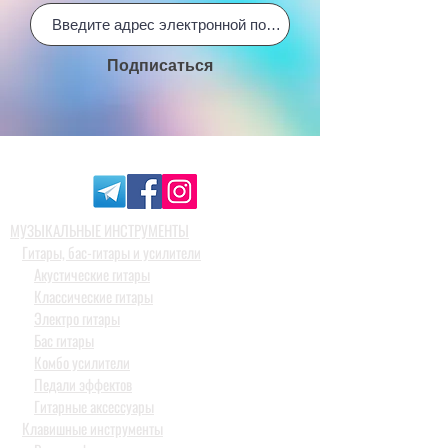
Подписаться
МУЗЫКАЛЬНЫЕ ИНСТРУМЕНТЫ
Гитары, бас-гитары и усилители
Акустические гитары
Классические гитары
Электро гитары
Бас гитары
Комбо усилители
Педали эффектов
Гитарные аксессуары
Клавишные инструменты