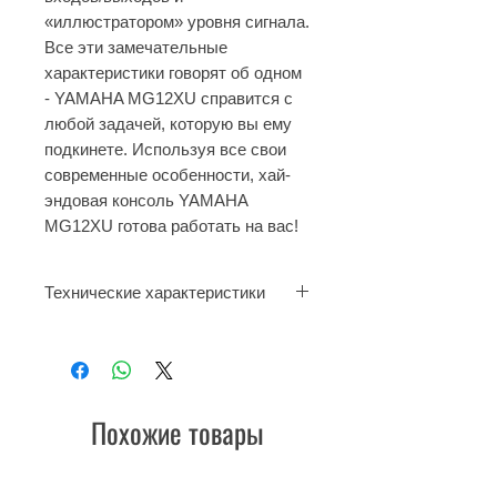
«иллюстратором» уровня сигнала.
Все эти замечательные
характеристики говорят об одном
- YAMAHA MG12XU справится с
любой задачей, которую вы ему
подкинете. Используя все свои
современные особенности, хай-
эндовая консоль YAMAHA
MG12XU готова работать на вас!
Технические характеристики
12-канальный микшерный пульт,
Макс. 6 микрофонных / 12
линейных входов (4 моно + 4
стерео)
Похожие товары
2 групповые шины (GROUP) + 1
стереошина, 2 шины AUX (вкл.
FX)