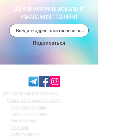
Да! Я хочу получать рассылку от
YAMAHA MUSIC TASHKENT
Подписаться
МУЗЫКАЛЬНЫЕ ИНСТРУМЕНТЫ
Гитары, бас-гитары и усилители
Акустические гитары
Классические гитары
Электро гитары
Бас гитары
Комбо усилители