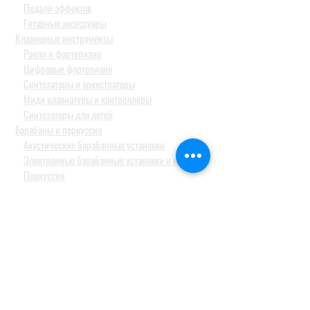
Педали эффектов
Гитарные аксессуары
Клавишные инструменты
Рояли и фортепиано
Цифровые фортепиано
Синтезаторы и оркестраторы
Миди клавиатуры и контроллеры
Синтезаторы для детей
Барабаны и перкуссия
Акустические барабанные установки
Электронные барабанные установки и модули
Перкуссия
Тарелки
Педали и стойки
Струнные и духовые
СТУДИЙНОЕ ОБОРУДОВАНИЕ
Аудио интерфейсы / звуковые карты
Студийные мониторы
Конденсаторные студийные микрофоны
Профессиональные наушники