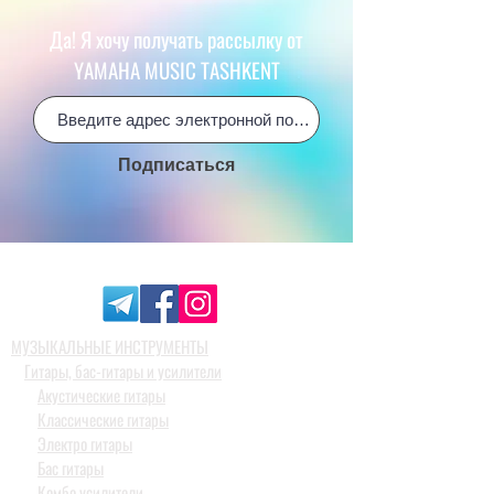
Да! Я хочу получать рассылку от
YAMAHA MUSIC TASHKENT
Подписаться
МУЗЫКАЛЬНЫЕ ИНСТРУМЕНТЫ
Гитары, бас-гитары и усилители
Акустические гитары
Классические гитары
Электро гитары
Бас гитары
Комбо усилители