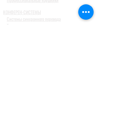
Профессиональные наушники
КОНФЕРЕН-СИСТЕМЫ
Системы синхронного перевода
Туристические гид системы
ДОМАШНИЕ АУДИОСИСТЕМЫ
Домашние кинотеатры
Комплекты домашних кинотеатров
Фронтальные колонки
Центральные и тыловые колонки
Сабвуферы
Blue-Ray проигрыватели
Ресиверы
MusicCast
Саундбары и звуковые проекторы
Настольные аудиосистемы
Наушники
ПРОФЕССИОНАЛЬНОЕ АУДИО
Акустические системы
Портативные акустические системы