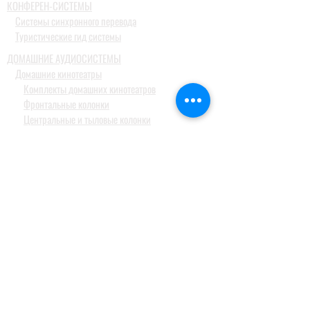
КОНФЕРЕН-СИСТЕМЫ
Системы синхронного перевода
Туристические гид системы
ДОМАШНИЕ АУДИОСИСТЕМЫ
Домашние кинотеатры
Комплекты домашних кинотеатров
Фронтальные колонки
Центральные и тыловые колонки
Сабвуферы
Blue-Ray проигрыватели
Ресиверы
MusicCast
Саундбары и звуковые проекторы
Настольные аудиосистемы
Наушники
ПРОФЕССИОНАЛЬНОЕ АУДИО
Акустические системы
Портативные акустические системы
Активные акустические системы и сабвуферы
для баров, клубов и ресторанов