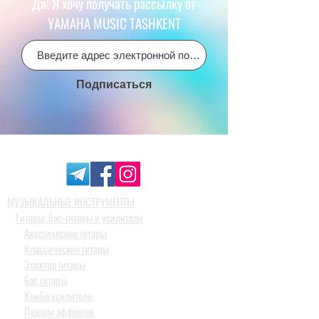
Да! Я хочу получать рассылку от
YAMAHA MUSIC TASHKENT
Подписаться
МУЗЫКАЛЬНЫЕ ИНСТРУМЕНТЫ
Гитары, бас-гитары и усилители
Акустические гитары
Классические гитары
Электро гитары
Бас гитары
Комбо усилители
Педали эффектов