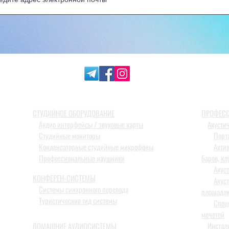
СТУДИЙНОЕ ОБОРУДОВАНИЕ
ПРОФЕСС
Аудио интерфейсы / звуковые карты
Акусти
Студийные мониторы
Порт
Конденсаторные студийные микрофоны
Акти
Профессиональные наушники
баров, кл
Акус
КОНФЕРЕН-СИСТЕМЫ
Акус
Системы синхронного перевода
площадо
Туристические гид системы
Спец
мечетей
Инстал
ДОМАШНИЕ АУДИОСИСТЕМЫ