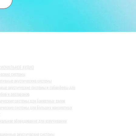
ИОНАЛЬНОЕ АУДИО
ческие системы
ативные акустические системы
вные акустические системы и сабвуферы для
убов и ресторанов
тические системы для банкетных залов
тические системы для больших концертных
к
иальное оборудование для озвучивания
яционные акустические системы