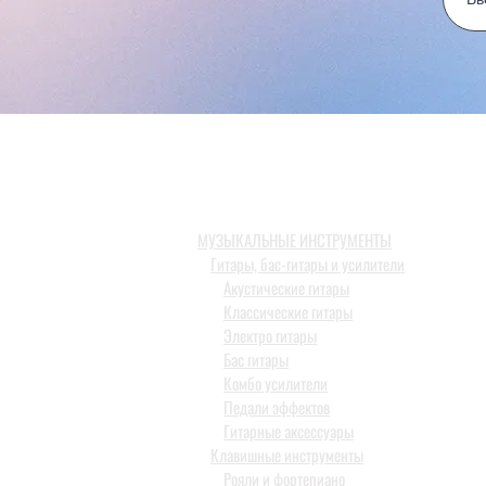
МУЗЫКАЛЬНЫЕ ИНСТРУМЕНТЫ
Гитары, бас-гитары и усилители
Акустические гитары
Классические гитары
Электро гитары
Бас гитары
Комбо усилители
Педали эффектов
Гитарные аксессуары
Клавишные инструменты
Рояли и фортепиано