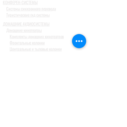
КОНФЕРЕН-СИСТЕМЫ
Системы синхронного перевода
Туристические гид системы
ДОМАШНИЕ АУДИОСИСТЕМЫ
Домашние кинотеатры
Комплекты домашних кинотеатров
Фронтальные колонки
Центральные и тыловые колонки
Сабвуферы
Blue-Ray проигрыватели
Ресиверы
MusicCast
Саундбары и звуковые проекторы
Настольные аудиосистемы
Наушники
ПРОФЕССИОНАЛЬНОЕ АУДИО
Акустические системы
Портативные акустические системы
Активные акустические системы и сабвуферы
для баров, клубов и ресторанов