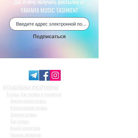
Да! Я хочу получать рассылку от
YAMAHA MUSIC TASHKENT
Подписаться
МУЗЫКАЛЬНЫЕ ИНСТРУМЕНТЫ
Гитары, бас-гитары и усилители
Акустические гитары
Классические гитары
Электро гитары
Бас гитары
Комбо усилители
Педали эффектов