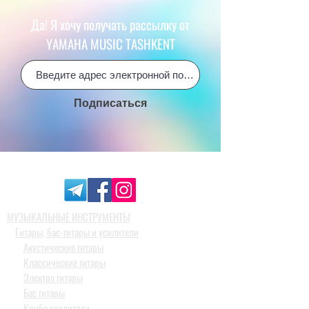
Да! Я хочу получать рассылку от
YAMAHA MUSIC TASHKENT
Подписаться
МУЗЫКАЛЬНЫЕ ИНСТРУМЕНТЫ
Гитары, бас-гитары и усилители
Акустические гитары
Классические гитары
Электро гитары
Бас гитары
Комбо усилители