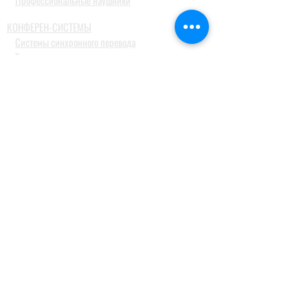
Профессиональные наушники
КОНФЕРЕН-СИСТЕМЫ
Системы синхронного перевода
Туристические гид системы
ДОМАШНИЕ АУДИОСИСТЕМЫ
Домашние кинотеатры
Комплекты домашних кинотеатров
Фронтальные колонки
Центральные и тыловые колонки
Сабвуферы
Blue-Ray проигрыватели
Ресиверы
MusicCast
Саундбары и звуковые проекторы
Настольные аудиосистемы
Наушники
ПРОФЕССИОНАЛЬНОЕ АУДИО
Акустические системы
Портативные акустические системы