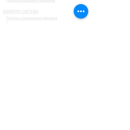
Профессиональные наушники
КОНФЕРЕН-СИСТЕМЫ
Системы синхронного перевода
Туристические гид системы
ДОМАШНИЕ АУДИОСИСТЕМЫ
Домашние кинотеатры
Комплекты домашних кинотеатров
Фронтальные колонки
Центральные и тыловые колонки
Сабвуферы
Blue-Ray проигрыватели
Ресиверы
MusicCast
Саундбары и звуковые проекторы
Настольные аудиосистемы
Наушники
ПРОФЕССИОНАЛЬНОЕ АУДИО
Акустические системы
Портативные акустические системы