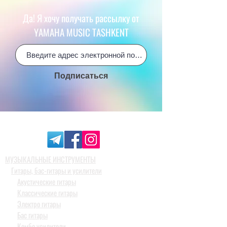
Да! Я хочу получать рассылку от
YAMAHA MUSIC TASHKENT
Подписаться
МУЗЫКАЛЬНЫЕ ИНСТРУМЕНТЫ
Гитары, бас-гитары и усилители
Акустические гитары
Классические гитары
Электро гитары
Бас гитары
Комбо усилители