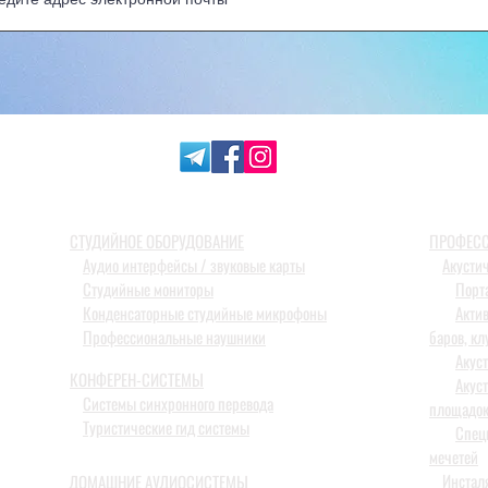
СТУДИЙНОЕ ОБОРУДОВАНИЕ
ПРОФЕСС
Аудио интерфейсы / звуковые карты
Акусти
Студийные мониторы
Порт
Конденсаторные студийные микрофоны
Акти
Профессиональные наушники
баров, кл
Акус
КОНФЕРЕН-СИСТЕМЫ
Акус
Системы синхронного перевода
площадо
Туристические гид системы
Спец
мечетей
Инстал
ДОМАШНИЕ АУДИОСИСТЕМЫ