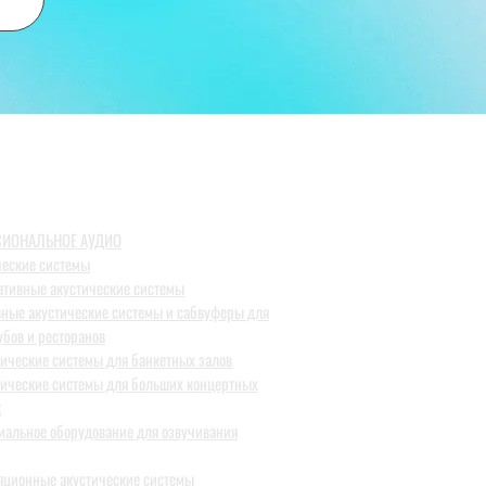
ИОНАЛЬНОЕ АУДИО
ческие системы
ативные акустические системы
вные акустические системы и сабвуферы для
убов и ресторанов
тические системы для банкетных залов
тические системы для больших концертных
к
иальное оборудование для озвучивания
яционные акустические системы