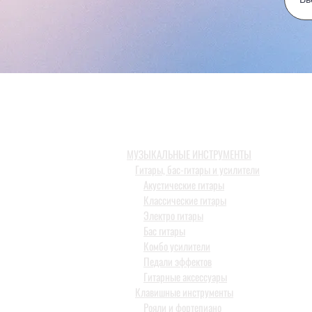
МУЗЫКАЛЬНЫЕ ИНСТРУМЕНТЫ
Гитары, бас-гитары и усилители
Акустические гитары
Классические гитары
Электро гитары
Бас гитары
Комбо усилители
Педали эффектов
Гитарные аксессуары
Клавишные инструменты
Рояли и фортепиано