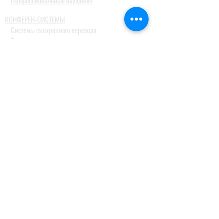
Профессиональные наушники
КОНФЕРЕН-СИСТЕМЫ
Системы синхронного перевода
Туристические гид системы
ДОМАШНИЕ АУДИОСИСТЕМЫ
Домашние кинотеатры
Комплекты домашних кинотеатров
Фронтальные колонки
Центральные и тыловые колонки
Сабвуферы
Blue-Ray проигрыватели
Ресиверы
MusicCast
Саундбары и звуковые проекторы
Настольные аудиосистемы
Наушники
ПРОФЕССИОНАЛЬНОЕ АУДИО
Акустические системы
Портативные акустические системы