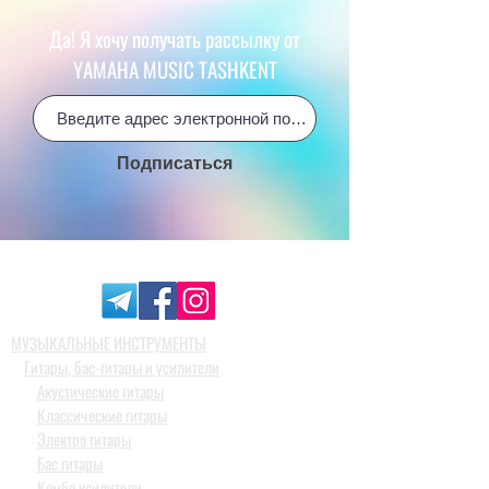
Да! Я хочу получать рассылку от
YAMAHA MUSIC TASHKENT
Подписаться
МУЗЫКАЛЬНЫЕ ИНСТРУМЕНТЫ
Гитары, бас-гитары и усилители
Акустические гитары
Классические гитары
Электро гитары
Бас гитары
Комбо усилители