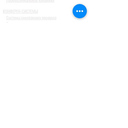
Профессиональные наушники
КОНФЕРЕН-СИСТЕМЫ
Системы синхронного перевода
Туристические гид системы
ДОМАШНИЕ АУДИОСИСТЕМЫ
Домашние кинотеатры
Комплекты домашних кинотеатров
Фронтальные колонки
Центральные и тыловые колонки
Сабвуферы
Blue-Ray проигрыватели
Ресиверы
MusicCast
Саундбары и звуковые проекторы
Настольные аудиосистемы
Наушники
ПРОФЕССИОНАЛЬНОЕ АУДИО
Акустические системы
Портативные акустические системы