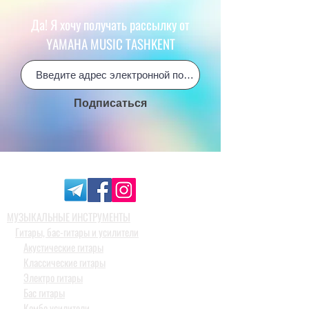
Да! Я хочу получать рассылку от
YAMAHA MUSIC TASHKENT
Подписаться
МУЗЫКАЛЬНЫЕ ИНСТРУМЕНТЫ
Гитары, бас-гитары и усилители
Акустические гитары
Классические гитары
Электро гитары
Бас гитары
Комбо усилители