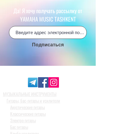
Да! Я хочу получать рассылку от
YAMAHA MUSIC TASHKENT
Подписаться
МУЗЫКАЛЬНЫЕ ИНСТРУМЕНТЫ
Гитары, бас-гитары и усилители
Акустические гитары
Классические гитары
Электро гитары
Бас гитары
Комбо усилители