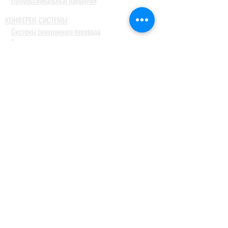
Профессиональные наушники
КОНФЕРЕН-СИСТЕМЫ
Системы синхронного перевода
Туристические гид системы
ДОМАШНИЕ АУДИОСИСТЕМЫ
Домашние кинотеатры
Комплекты домашних кинотеатров
Фронтальные колонки
Центральные и тыловые колонки
Сабвуферы
Blue-Ray проигрыватели
Ресиверы
MusicCast
Саундбары и звуковые проекторы
Настольные аудиосистемы
Наушники
ПРОФЕССИОНАЛЬНОЕ АУДИО
Акустические системы
Портативные акустические системы