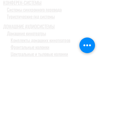
КОНФЕРЕН-СИСТЕМЫ
Системы синхронного перевода
Туристические гид системы
ДОМАШНИЕ АУДИОСИСТЕМЫ
Домашние кинотеатры
Комплекты домашних кинотеатров
Фронтальные колонки
Центральные и тыловые колонки
Сабвуферы
Blue-Ray проигрыватели
Ресиверы
MusicCast
Саундбары и звуковые проекторы
Настольные аудиосистемы
Наушники
ПРОФЕССИОНАЛЬНОЕ АУДИО
Акустические системы
Портативные акустические системы
Активные акустические системы и сабвуферы
для баров, клубов и ресторанов