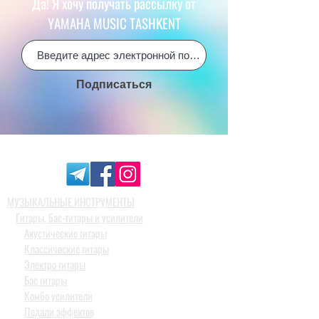
Да! Я хочу получать рассылку от
YAMAHA MUSIC TASHKENT
Подписаться
МУЗЫКАЛЬНЫЕ ИНСТРУМЕНТЫ
Гитары, бас-гитары и усилители
Акустические гитары
Классические гитары
Электро гитары
Бас гитары
Комбо усилители
Педали эффектов