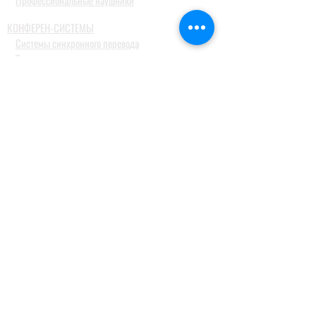
Профессиональные наушники
КОНФЕРЕН-СИСТЕМЫ
Системы синхронного перевода
Туристические гид системы
ДОМАШНИЕ АУДИОСИСТЕМЫ
Домашние кинотеатры
Комплекты домашних кинотеатров
Фронтальные колонки
Центральные и тыловые колонки
Сабвуферы
Blue-Ray проигрыватели
Ресиверы
MusicCast
Саундбары и звуковые проекторы
Настольные аудиосистемы
Наушники
ПРОФЕССИОНАЛЬНОЕ АУДИО
Акустические системы
Портативные акустические системы