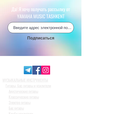
Да! Я хочу получать рассылку от
YAMAHA MUSIC TASHKENT
Подписаться
МУЗЫКАЛЬНЫЕ ИНСТРУМЕНТЫ
Гитары, бас-гитары и усилители
Акустические гитары
Классические гитары
Электро гитары
Бас гитары
Комбо усилители