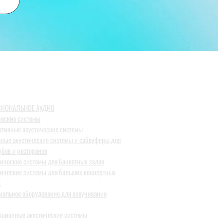
ИОНАЛЬНОЕ АУДИО
ческие системы
ативные акустические системы
вные акустические системы и сабвуферы для
убов и ресторанов
тические системы для банкетных залов
тические системы для больших концертных
к
иальное оборудование для озвучивания
яционные акустические системы