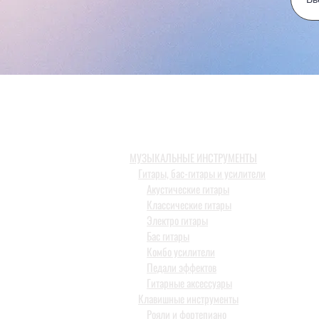
МУЗЫКАЛЬНЫЕ ИНСТРУМЕНТЫ
Гитары, бас-гитары и усилители
Акустические гитары
Классические гитары
Электро гитары
Бас гитары
Комбо усилители
Педали эффектов
Гитарные аксессуары
Клавишные инструменты
Рояли и фортепиано