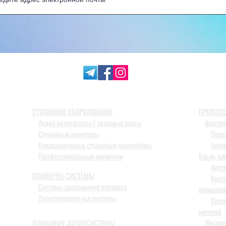
СТУДИЙНОЕ ОБОРУДОВАНИЕ
ПРОФЕСС
Аудио интерфейсы / звуковые карты
Акусти
Студийные мониторы
Порт
Конденсаторные студийные микрофоны
Акти
Профессиональные наушники
баров, кл
Акус
КОНФЕРЕН-СИСТЕМЫ
Акус
Системы синхронного перевода
площадо
Туристические гид системы
Спец
мечетей
Инстал
ДОМАШНИЕ АУДИОСИСТЕМЫ