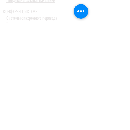
Профессиональные наушники
КОНФЕРЕН-СИСТЕМЫ
Системы синхронного перевода
Туристические гид системы
ДОМАШНИЕ АУДИОСИСТЕМЫ
Домашние кинотеатры
Комплекты домашних кинотеатров
Фронтальные колонки
Центральные и тыловые колонки
Сабвуферы
Blue-Ray проигрыватели
Ресиверы
MusicCast
Саундбары и звуковые проекторы
Настольные аудиосистемы
Наушники
ПРОФЕССИОНАЛЬНОЕ АУДИО
Акустические системы
Портативные акустические системы