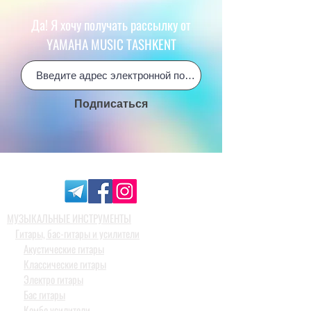
Да! Я хочу получать рассылку от
YAMAHA MUSIC TASHKENT
Подписаться
МУЗЫКАЛЬНЫЕ ИНСТРУМЕНТЫ
Гитары, бас-гитары и усилители
Акустические гитары
Классические гитары
Электро гитары
Бас гитары
Комбо усилители