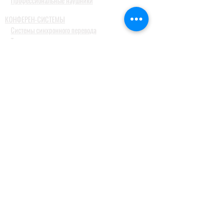
Профессиональные наушники
КОНФЕРЕН-СИСТЕМЫ
Системы синхронного перевода
Туристические гид системы
ДОМАШНИЕ АУДИОСИСТЕМЫ
Домашние кинотеатры
Комплекты домашних кинотеатров
Фронтальные колонки
Центральные и тыловые колонки
Сабвуферы
Blue-Ray проигрыватели
Ресиверы
MusicCast
Саундбары и звуковые проекторы
Настольные аудиосистемы
Наушники
ПРОФЕССИОНАЛЬНОЕ АУДИО
Акустические системы
Портативные акустические системы