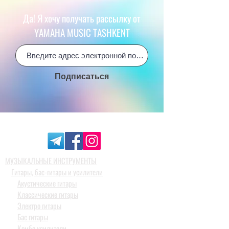
Да! Я хочу получать рассылку от
YAMAHA MUSIC TASHKENT
Подписаться
МУЗЫКАЛЬНЫЕ ИНСТРУМЕНТЫ
Гитары, бас-гитары и усилители
Акустические гитары
Классические гитары
Электро гитары
Бас гитары
Комбо усилители