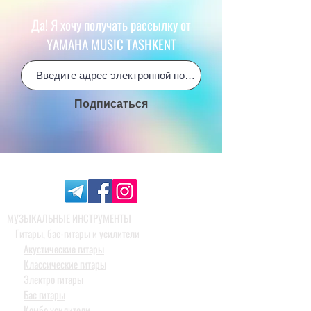
Да! Я хочу получать рассылку от
YAMAHA MUSIC TASHKENT
Подписаться
МУЗЫКАЛЬНЫЕ ИНСТРУМЕНТЫ
Гитары, бас-гитары и усилители
Акустические гитары
Классические гитары
Электро гитары
Бас гитары
Комбо усилители