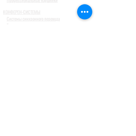
Профессиональные наушники
КОНФЕРЕН-СИСТЕМЫ
Системы синхронного перевода
Туристические гид системы
ДОМАШНИЕ АУДИОСИСТЕМЫ
Домашние кинотеатры
Комплекты домашних кинотеатров
Фронтальные колонки
Центральные и тыловые колонки
Сабвуферы
Blue-Ray проигрыватели
Ресиверы
MusicCast
Саундбары и звуковые проекторы
Настольные аудиосистемы
Наушники
ПРОФЕССИОНАЛЬНОЕ АУДИО
Акустические системы
Портативные акустические системы