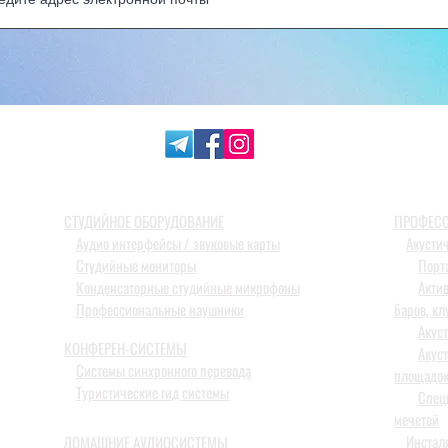
СТУДИЙНОЕ ОБОРУДОВАНИЕ
ПРОФЕСС
Аудио интерфейсы / звуковые карты
Акусти
Студийные мониторы
Порт
Конденсаторные студийные микрофоны
Акти
Профессиональные наушники
баров, кл
Акус
КОНФЕРЕН-СИСТЕМЫ
Акус
Системы синхронного перевода
площадо
Туристические гид системы
Спец
мечетей
Инстал
ДОМАШНИЕ АУДИОСИСТЕМЫ