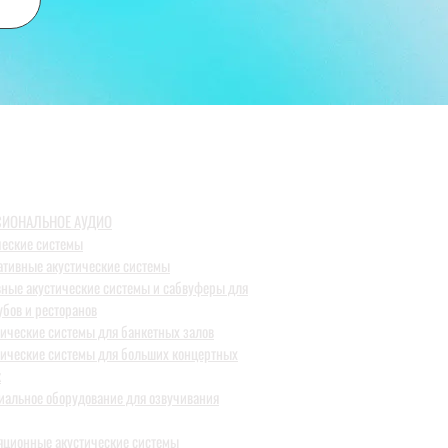
ИОНАЛЬНОЕ АУДИО
ческие системы
ативные акустические системы
вные акустические системы и сабвуферы для
убов и ресторанов
тические системы для банкетных залов
тические системы для больших концертных
к
иальное оборудование для озвучивания
яционные акустические системы