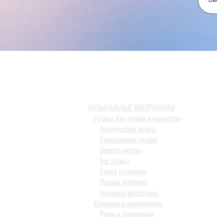
МУЗЫКАЛЬНЫЕ ИНСТРУМЕНТЫ
Гитары, бас-гитары и усилители
Акустические гитары
Классические гитары
Электро гитары
Бас гитары
Комбо усилители
Педали эффектов
Гитарные аксессуары
Клавишные инструменты
Рояли и фортепиано