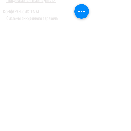
Профессиональные наушники
КОНФЕРЕН-СИСТЕМЫ
Системы синхронного перевода
Туристические гид системы
ДОМАШНИЕ АУДИОСИСТЕМЫ
Домашние кинотеатры
Комплекты домашних кинотеатров
Фронтальные колонки
Центральные и тыловые колонки
Сабвуферы
Blue-Ray проигрыватели
Ресиверы
MusicCast
Саундбары и звуковые проекторы
Настольные аудиосистемы
Наушники
ПРОФЕССИОНАЛЬНОЕ АУДИО
Акустические системы
Портативные акустические системы