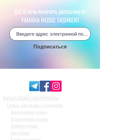
Да! Я хочу получать рассылку от
YAMAHA MUSIC TASHKENT
Подписаться
МУЗЫКАЛЬНЫЕ ИНСТРУМЕНТЫ
Гитары, бас-гитары и усилители
Акустические гитары
Классические гитары
Электро гитары
Бас гитары
Комбо усилители