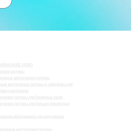
ИОНАЛЬНОЕ АУДИО
ческие системы
ативные акустические системы
вные акустические системы и сабвуферы для
убов и ресторанов
тические системы для банкетных залов
тические системы для больших концертных
к
иальное оборудование для озвучивания
яционные акустические системы