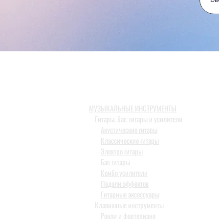
МУЗЫКАЛЬНЫЕ ИНСТРУМЕНТЫ
Гитары, бас-гитары и усилители
Акустические гитары
Классические гитары
Электро гитары
Бас гитары
Комбо усилители
Педали эффектов
Гитарные аксессуары
Клавишные инструменты
Рояли и фортепиано