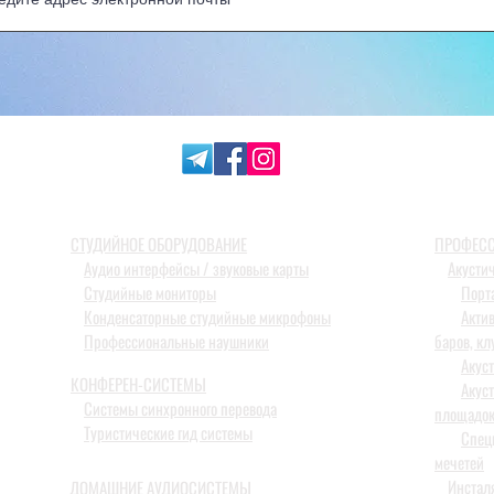
СТУДИЙНОЕ ОБОРУДОВАНИЕ
ПРОФЕСС
Аудио интерфейсы / звуковые карты
Акусти
Студийные мониторы
Порт
Конденсаторные студийные микрофоны
Акти
Профессиональные наушники
баров, кл
Акус
КОНФЕРЕН-СИСТЕМЫ
Акус
Системы синхронного перевода
площадо
Туристические гид системы
Спец
мечетей
Инстал
ДОМАШНИЕ АУДИОСИСТЕМЫ