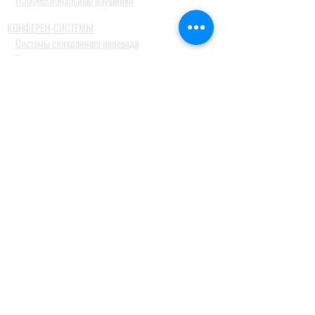
Профессиональные наушники
КОНФЕРЕН-СИСТЕМЫ
Системы синхронного перевода
Туристические гид системы
ДОМАШНИЕ АУДИОСИСТЕМЫ
Домашние кинотеатры
Комплекты домашних кинотеатров
Фронтальные колонки
Центральные и тыловые колонки
Сабвуферы
Blue-Ray проигрыватели
Ресиверы
MusicCast
Саундбары и звуковые проекторы
Настольные аудиосистемы
Наушники
ПРОФЕССИОНАЛЬНОЕ АУДИО
Акустические системы
Портативные акустические системы