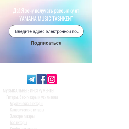
Да! Я хочу получать рассылку от
YAMAHA MUSIC TASHKENT
Подписаться
МУЗЫКАЛЬНЫЕ ИНСТРУМЕНТЫ
Гитары, бас-гитары и усилители
Акустические гитары
Классические гитары
Электро гитары
Бас гитары
Комбо усилители