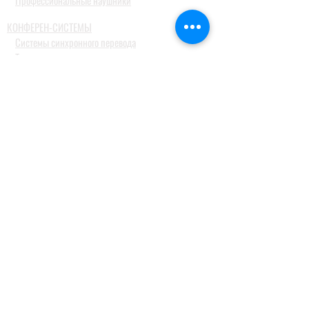
Профессиональные наушники
КОНФЕРЕН-СИСТЕМЫ
Системы синхронного перевода
Туристические гид системы
ДОМАШНИЕ АУДИОСИСТЕМЫ
Домашние кинотеатры
Комплекты домашних кинотеатров
Фронтальные колонки
Центральные и тыловые колонки
Сабвуферы
Blue-Ray проигрыватели
Ресиверы
MusicCast
Саундбары и звуковые проекторы
Настольные аудиосистемы
Наушники
ПРОФЕССИОНАЛЬНОЕ АУДИО
Акустические системы
Портативные акустические системы