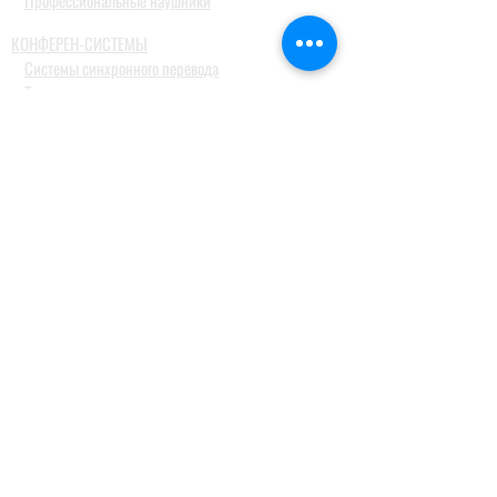
Профессиональные наушники
КОНФЕРЕН-СИСТЕМЫ
Системы синхронного перевода
Туристические гид системы
ДОМАШНИЕ АУДИОСИСТЕМЫ
Домашние кинотеатры
Комплекты домашних кинотеатров
Фронтальные колонки
Центральные и тыловые колонки
Сабвуферы
Blue-Ray проигрыватели
Ресиверы
MusicCast
Саундбары и звуковые проекторы
Настольные аудиосистемы
Наушники
ПРОФЕССИОНАЛЬНОЕ АУДИО
Акустические системы
Портативные акустические системы