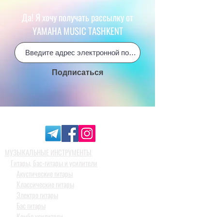
Да! Я хочу получать рассылку от
YAMAHA MUSIC TASHKENT
Подписаться
МУЗЫКАЛЬНЫЕ ИНСТРУМЕНТЫ
Гитары, бас-гитары и усилители
Акустические гитары
Классические гитары
Электро гитары
Бас гитары
Комбо усилители