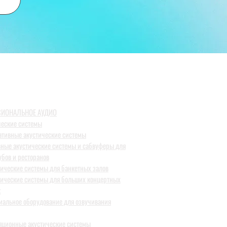
ИОНАЛЬНОЕ АУДИО
ческие системы
ативные акустические системы
вные акустические системы и сабвуферы для
убов и ресторанов
тические системы для банкетных залов
тические системы для больших концертных
к
иальное оборудование для озвучивания
яционные акустические системы