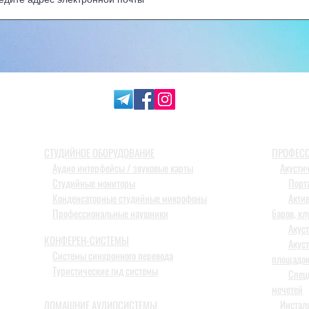
СТУДИЙНОЕ ОБОРУДОВАНИЕ
ПРОФЕСС
Аудио интерфейсы / звуковые карты
Акусти
Студийные мониторы
Порт
Конденсаторные студийные микрофоны
Акти
Профессиональные наушники
баров, кл
Акус
КОНФЕРЕН-СИСТЕМЫ
Акус
Системы синхронного перевода
площадо
Туристические гид системы
Спец
мечетей
Инстал
ДОМАШНИЕ АУДИОСИСТЕМЫ