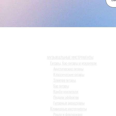
МУЗЫКАЛЬНЫЕ ИНСТРУМЕНТЫ
Гитары, бас-гитары и усилители
Акустические гитары
Классические гитары
Электро гитары
Бас гитары
Комбо усилители
Педали эффектов
Гитарные аксессуары
Клавишные инструменты
Рояли и фортепиано