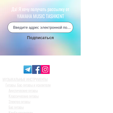
Да! Я хочу получать рассылку от
YAMAHA MUSIC TASHKENT
Подписаться
МУЗЫКАЛЬНЫЕ ИНСТРУМЕНТЫ
Гитары, бас-гитары и усилители
Акустические гитары
Классические гитары
Электро гитары
Бас гитары
Комбо усилители