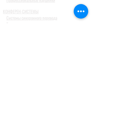
Профессиональные наушники
КОНФЕРЕН-СИСТЕМЫ
Системы синхронного перевода
Туристические гид системы
ДОМАШНИЕ АУДИОСИСТЕМЫ
Домашние кинотеатры
Комплекты домашних кинотеатров
Фронтальные колонки
Центральные и тыловые колонки
Сабвуферы
Blue-Ray проигрыватели
Ресиверы
MusicCast
Саундбары и звуковые проекторы
Настольные аудиосистемы
Наушники
ПРОФЕССИОНАЛЬНОЕ АУДИО
Акустические системы
Портативные акустические системы