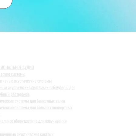
ИОНАЛЬНОЕ АУДИО
ческие системы
ативные акустические системы
вные акустические системы и сабвуферы для
убов и ресторанов
тические системы для банкетных залов
тические системы для больших концертных
к
иальное оборудование для озвучивания
яционные акустические системы