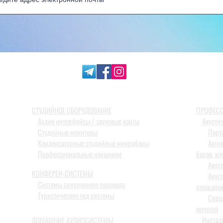
СТУДИЙНОЕ ОБОРУДОВАНИЕ
ПРОФЕСС
Аудио интерфейсы / звуковые карты
Акусти
Студийные мониторы
Порт
Конденсаторные студийные микрофоны
Акти
Профессиональные наушники
баров, кл
Акус
КОНФЕРЕН-СИСТЕМЫ
Акус
Системы синхронного перевода
площадо
Туристические гид системы
Спец
мечетей
Инстал
ДОМАШНИЕ АУДИОСИСТЕМЫ