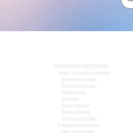
МУЗЫКАЛЬНЫЕ ИНСТРУМЕНТЫ
Гитары, бас-гитары и усилители
Акустические гитары
Классические гитары
Электро гитары
Бас гитары
Комбо усилители
Педали эффектов
Гитарные аксессуары
Клавишные инструменты
Рояли и фортепиано