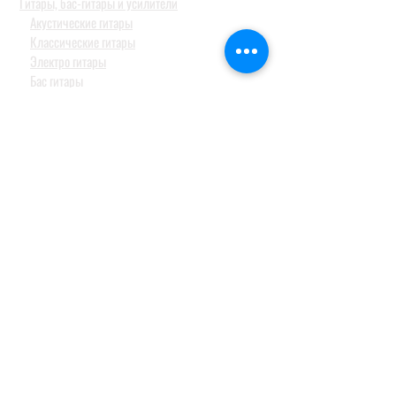
Гитары, бас-гитары и усилители
Акустические гитары
Классические гитары
Электро гитары
Бас гитары
Комбо усилители
Педали эффектов
Гитарные аксессуары
Клавишные инструменты
Рояли и фортепиано
Цифровые фортепиано
Синтезаторы и оркестраторы
Миди клавиатуры и контроллеры
Синтезаторы для детей
Барабаны и перкуссия
Акустические барабанные установки
Электронные барабанные установки и модули
Перкуссия
Тарелки
Педали и стойки
Струнные и духовые