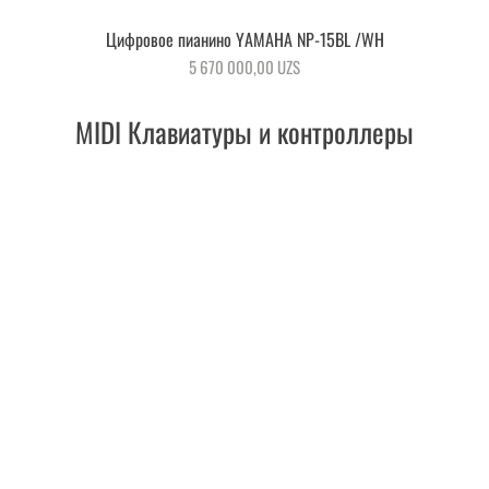
Цифровое пианино YAMAHA NP-15BL /WH
Быстрый просмотр
Цена
5 670 000,00 UZS
MIDI Клавиатуры и контроллеры