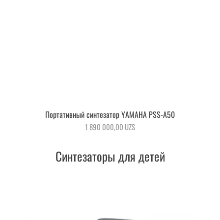
Портативный синтезатор YAMAHA PSS-A50
Быстрый просмотр
Цена
1 890 000,00 UZS
Синтезаторы для детей