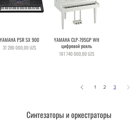
YAMAHA PSR SX 900
Быстрый просмотр
YAMAHA CLP-795GP WH
Быстрый просмотр
цифровой рояль
Цена
31 280 000,00 UZS
Цена
161 740 000,00 UZS
1
2
3
Синтезаторы и оркестраторы